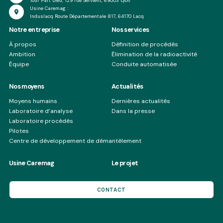
Tour Part Dieu, 129 rue Servient, 69003 Lyon
Usine Caremag :
Induslacq Route Départementale 817, 64170 Lacq
Notre entreprise
Nos services
À propos
Définition de procédés
Ambition
Élimination de la radioactivité
Équipe
Conduite automatisée
Nos moyens
Actualités
Moyens humains
Dernières actualités
Laboratoire d’analyse
Dans la presse
Laboratoire procédés
Pilotes
Centre de développement de démantèlement
Usine Caremag
Le projet
CONTACT