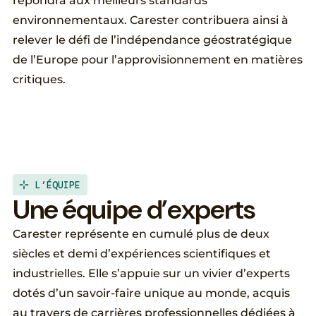
répondra aux meilleurs standards
environnementaux. Carester contribuera ainsi à
relever le défi de l’indépendance géostratégique
de l’Europe pour l’approvisionnement en matières
critiques.
L’ÉQUIPE
U
n
e
é
q
u
i
p
e
d
’
e
x
p
e
r
t
s
Carester représente en cumulé plus de deux
siècles et demi d’expériences scientifiques et
industrielles. Elle s’appuie sur un vivier d’experts
dotés d’un savoir-faire unique au monde, acquis
au travers de carrières professionnelles dédiées à