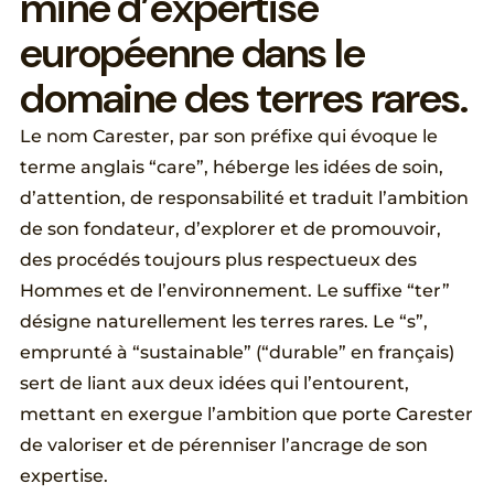
m
i
n
e
d
’
e
x
p
e
r
t
i
s
e
e
u
r
o
p
é
e
n
n
e
d
a
n
s
l
e
d
o
m
a
i
n
e
d
e
s
t
e
r
r
e
s
r
a
r
e
s
.
Le nom Carester, par son préfixe qui évoque le
terme anglais “care”, héberge les idées de soin,
d’attention, de responsabilité et traduit l’ambition
de son fondateur, d’explorer et de promouvoir,
des procédés toujours plus respectueux des
Hommes et de l’environnement. Le suffixe “ter”
désigne naturellement les terres rares. Le “s”,
emprunté à “sustainable” (“durable” en français)
sert de liant aux deux idées qui l’entourent,
mettant en exergue l’ambition que porte Carester
de valoriser et de pérenniser l’ancrage de son
expertise.