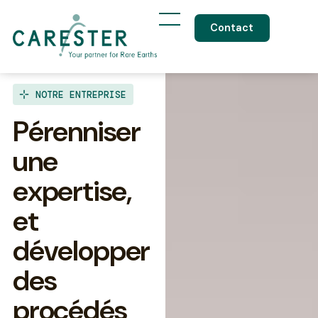
Contact
NOTRE ENTREPRISE
P
é
r
e
n
n
i
s
e
r
u
n
e
e
x
p
e
r
t
i
s
e
,
e
t
d
é
v
e
l
o
p
p
e
r
d
e
s
p
r
o
c
é
d
é
s