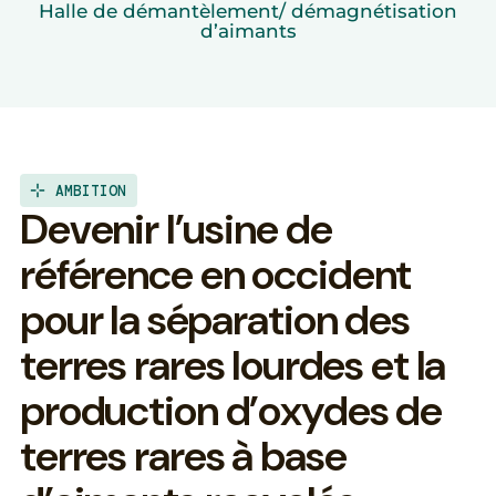
Halle de démantèlement/ démagnétisation
d’aimants
AMBITION
D
e
v
e
n
i
r
l
’
u
s
i
n
e
d
e
r
é
f
é
r
e
n
c
e
e
n
o
c
c
i
d
e
n
t
p
o
u
r
l
a
s
é
p
a
r
a
t
i
o
n
d
e
s
t
e
r
r
e
s
r
a
r
e
s
l
o
u
r
d
e
s
e
t
l
a
p
r
o
d
u
c
t
i
o
n
d
’
o
x
y
d
e
s
d
e
t
e
r
r
e
s
r
a
r
e
s
à
b
a
s
e