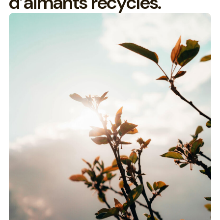
d
’
a
i
m
a
n
t
s
r
e
c
y
c
l
é
s
.