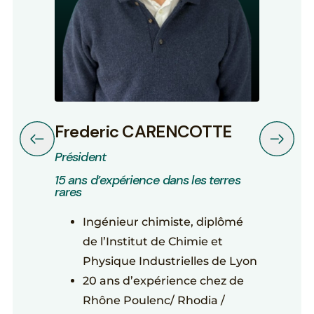
F
r
e
d
e
r
i
c
C
A
R
E
N
C
O
T
T
E
P
r
é
s
i
d
e
n
t
1
5
a
n
s
d
’
e
x
p
é
r
i
e
n
c
e
d
a
n
s
l
e
s
t
e
r
r
e
s
r
a
r
e
s
Ingénieur chimiste, diplômé
de l’Institut de Chimie et
Physique Industrielles de Lyon
20 ans d’expérience chez de
Rhône Poulenc/ Rhodia /