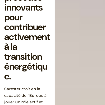
i
n
n
o
v
a
n
t
s
p
o
u
r
c
o
n
t
r
i
b
u
e
r
a
c
t
i
v
e
m
e
n
t
à
l
a
t
r
a
n
s
i
t
i
o
n
é
n
e
r
g
é
t
i
q
u
e
.
Carester croit en la
capacité de l’Europe à
jouer un rôle actif et