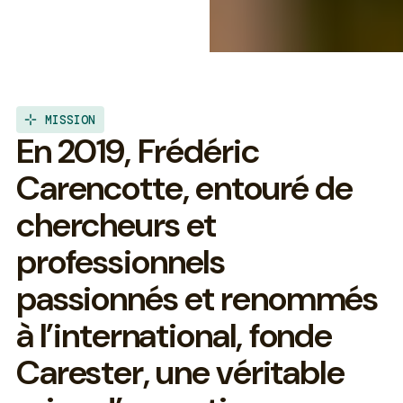
MISSION
E
n
2
0
1
9
,
F
r
é
d
é
r
i
c
C
a
r
e
n
c
o
t
t
e
,
e
n
t
o
u
r
é
d
e
c
h
e
r
c
h
e
u
r
s
e
t
p
r
o
f
e
s
s
i
o
n
n
e
l
s
p
a
s
s
i
o
n
n
é
s
e
t
r
e
n
o
m
m
é
s
à
l
’
i
n
t
e
r
n
a
t
i
o
n
a
l
,
f
o
n
d
e
C
a
r
e
s
t
e
r
,
u
n
e
v
é
r
i
t
a
b
l
e